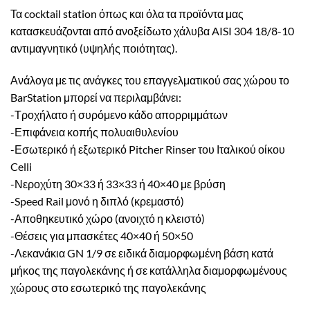
Τα cocktail station όπως και όλα τα προϊόντα μας
κατασκευάζονται από ανοξείδωτο χάλυβα AISI 304 18/8-10
αντιμαγνητικό (υψηλής ποιότητας).
Ανάλογα με τις ανάγκες του επαγγελματικού σας χώρου το
BarStation μπορεί να περιλαμβάνει:
-Τροχήλατο ή συρόμενο κάδο απορριμμάτων
-Επιφάνεια κοπής πολυαιθυλενίου
-Εσωτερικό ή εξωτερικό Pitcher Rinser του Ιταλικού οίκου
Celli
-Νεροχύτη 30×33 ή 33×33 ή 40×40 με βρύση
-Speed Rail μονό η διπλό (κρεμαστό)
-Αποθηκευτικό χώρο (ανοιχτό η κλειστό)
-Θέσεις για μπασκέτες 40×40 ή 50×50
-Λεκανάκια GN 1/9 σε ειδικά διαμορφωμένη βάση κατά
μήκος της παγολεκάνης ή σε κατάλληλα διαμορφωμένους
χώρους στο εσωτερικό της παγολεκάνης