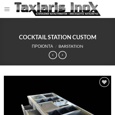
Μετάβαση
στο
περιεχόμενο
COCKTAIL STATION CUSTOM
ΠΡΟΙΟΝΤΑ
/
BARSTATION
Πρόσθήκη
στην λίστα
επιθυμιών