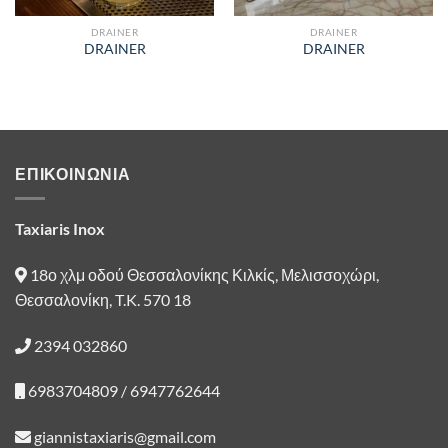
DRAINER
DRAINER
DRAINER
DRAINER
ΕΠΙΚΟΙΝΩΝΙΑ
Taxiaris Inox
18ο χλμ οδού Θεσσαλονίκης Κιλκίς, Μελισσοχώρι,
Θεσσαλονίκη, T.K. 570 18
2394 032860
6983704809 / 6947762644
giannistaxiaris@gmail.com