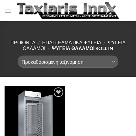
Μετάβαση
στο
περιεχόμενο
ΠΡΟΙΟΝΤΑ
/
ΕΠΑΓΓΕΛΜΑΤΙΚΑ ΨΥΓΕΙΑ
/
ΨΥΓΕΙΑ
ΘΑΛΑΜΟΙ
/
ΨΥΓΕΙΑ ΘΑΛΑΜΟΙ ROLL IN
Πρόσθήκη
στην λίστα
επιθυμιών