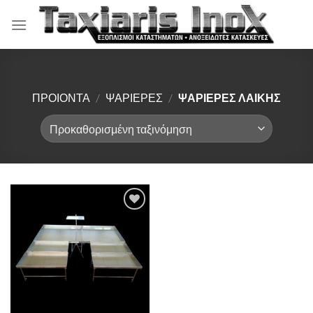
Μετάβαση
στο
περιεχόμενο
ΠΡΟΙΟΝΤΑ
/
ΨΑΡΙΕΡΕΣ
/
ΨΑΡΙΕΡΕΣ ΛΑΙΚΗΣ
Πρόσθήκη
στην λίστα
επιθυμιών