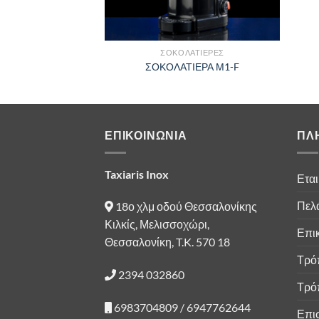
ΣΟΚΟΛΑΤΙΕΡΕΣ
ΣΟΚΟΛΑΤΙΕΡΑ Μ1-F
ΕΠΙΚΟΙΝΩΝΙΑ
ΠΛ
Taxiaris Inox
Εται
Πελά
18ο χλμ οδού Θεσσαλονίκης
Κιλκίς, Μελισσοχώρι,
Επι
Θεσσαλονίκη, T.K. 570 18
Τρό
2394 032860
Τρό
6983704809 / 6947762644
Επι