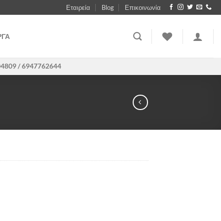
Εταιρεία
Blog
Επικοινωνία
ΡΓΑ
04809 / 6947762644